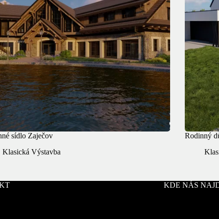
né sídlo Zaječov
Rodinný d
Klasická Výstavba
Klas
KT
KDE NÁS NAJ